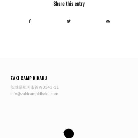
Share this entry
ZAKI CAMP KIKAKU
茨城県那珂市菅谷3343-11
info@zakicampkikaku.com