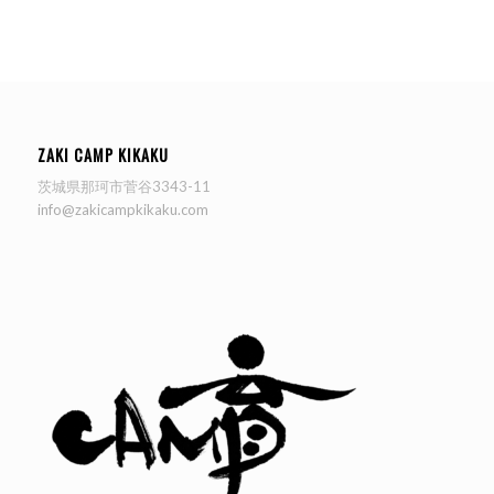
ZAKI CAMP KIKAKU
茨城県那珂市菅谷3343-11
info@zakicampkikaku.com