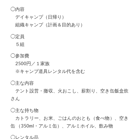
◯内容
デイキャンプ（日帰り）
組織キャンプ（計画＆目的あり）
◯定員
５組
◯参加費
2500円／１家族
※キャンプ道具レンタル代を含む
◯主な内容
テント設営・撤収、火おこし、薪割り、空き缶飯盒炊
さん
◯主な持ち物
カトラリー、お米、ごはんのおとも（食べ物）、空き
缶 （350ml・アルミ缶）、アルミホイル、飲み物
◯レンタル品