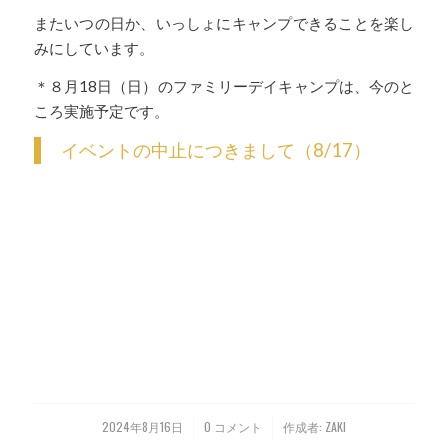
またいつの日か、いっしょにキャンプできることを楽し
みにしています。
＊８月18日（日）のファミリーデイキャンプは、今のと
ころ実施予定です。
イベントの中止につきまして（8/17）
2024年8月16日
0 コメント
作成者:
ZAKI
/
/