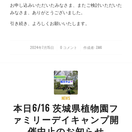
お申し込みいただいたみなさま、またご検討いただいた
みなさま、ありがとうございました。
引き続き、よろしくお願いいたします。
2024年7月15日
0 コメント
作成者:
ZAKI
/
/
NEWS
本日6/16 茨城県植物園フ
ァミリーデイキャンプ開
催中止のお知らせ