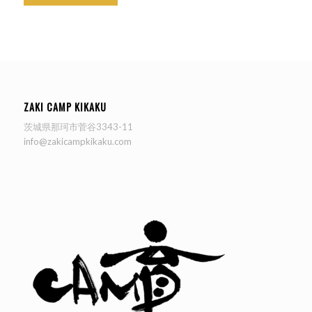
ZAKI CAMP KIKAKU
茨城県那珂市菅谷3343-11
info@zakicampkikaku.com