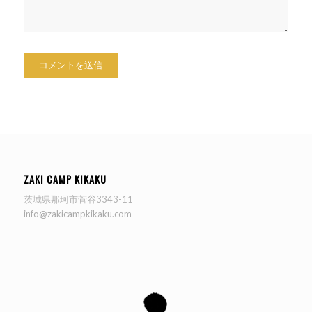
ZAKI CAMP KIKAKU
茨城県那珂市菅谷3343-11
info@zakicampkikaku.com