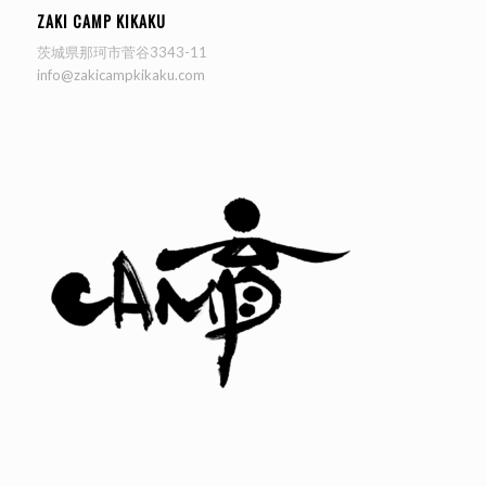
ZAKI CAMP KIKAKU
茨城県那珂市菅谷3343-11
info@zakicampkikaku.com