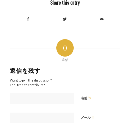
Share this entry
0
返信
返信を残す
Want to join the discussion?
Feel free to contribute!
※
名前
※
メール