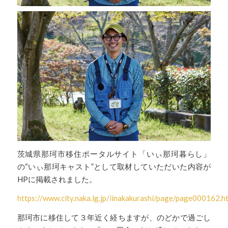
茨城県那珂市移住ポータルサイト「いぃ那珂暮らし」
の“いぃ那珂キャスト”として取材していただいた内容が
HPに掲載されました。
https://www.city.naka.lg.jp/iinakakurashi/page/page000162.h
那珂市に移住して３年近く経ちますが、のどかで過ごし